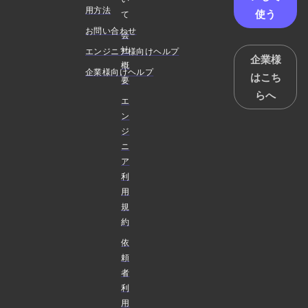
用方法
使う
て
お問い合わせ
会
社
エンジニア様向けヘルプ
企業様
概
企業様向けヘルプ
はこち
要
らへ
エ
ン
ジ
ニ
ア
利
用
規
約
依
頼
者
利
用