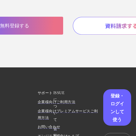
無料登録する
サポート
ISSUE
登録・
に
企業様向けご利用方法
ログイ
つ
ンして
企業様向けプレミアムサービスご利
い
用方法
使う
て
お問い合わせ
会
社