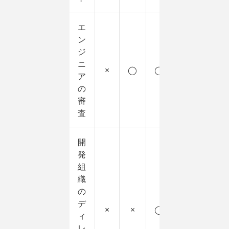
エ
ン
ジ
ニ
×
◯
◯
ア
の
審
査
開
発
組
織
の
デ
×
×
◯
ィ
レ