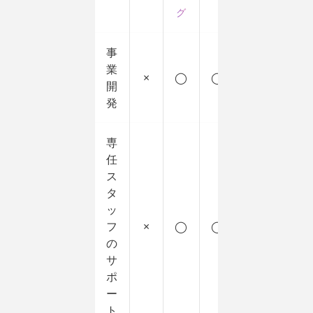
グ
事
業
×
◯
◯
開
発
専
任
ス
タ
ッ
フ
×
◯
◯
の
サ
ポ
ー
ト