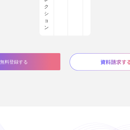
ク
シ
ョ
ン
無料登録する