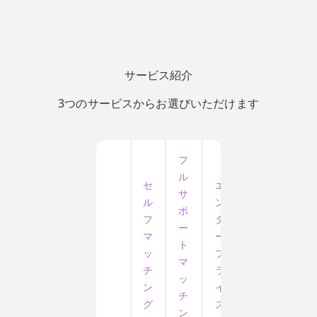
サービス紹介
3つのサービスからお選びいただけます
フ
ル
セ
エ
サ
ル
ン
ポ
フ
タ
ー
マ
ー
ト
ッ
プ
マ
チ
ラ
ッ
ン
イ
チ
グ
ズ
ン