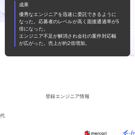
成果
優秀なエンジニアを迅速に委託できるように
なった。応募者のレベルが高く面接通過率が5
倍になった。
エンジニア不足が解消され会社の案件対応幅
が広がった。売上が約2倍増加。
登録エンジニア情報
年代