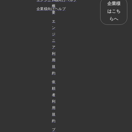
エンジニア様向けヘルプ
企業様
概
企業様向けヘルプ
はこち
要
らへ
エ
ン
ジ
ニ
ア
利
用
規
約
依
頼
者
利
用
規
約
プ