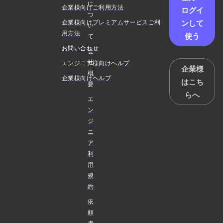
に
企業様向けご利用方法
ログイ
つ
ンして
企業様向けプレミアムサービスご利
い
用方法
使う
て
お問い合わせ
会
社
エンジニア様向けヘルプ
企業様
概
企業様向けヘルプ
はこち
要
らへ
エ
ン
ジ
ニ
ア
利
用
規
約
依
頼