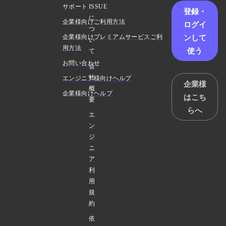
サポート
ISSUE
登録・
に
企業様向けご利用方法
ログイ
つ
ンして
企業様向けプレミアムサービスご利
い
用方法
使う
て
お問い合わせ
会
社
エンジニア様向けヘルプ
企業様
概
企業様向けヘルプ
はこち
要
らへ
エ
ン
ジ
ニ
ア
利
用
規
約
依