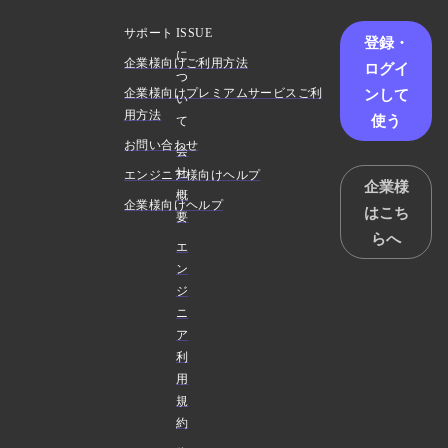
サポート
ISSUE
登録・
に
企業様向けご利用方法
ログイ
つ
ンして
企業様向けプレミアムサービスご利
い
用方法
使う
て
お問い合わせ
会
社
エンジニア様向けヘルプ
企業様
概
企業様向けヘルプ
はこち
要
らへ
エ
ン
ジ
ニ
ア
利
用
規
約