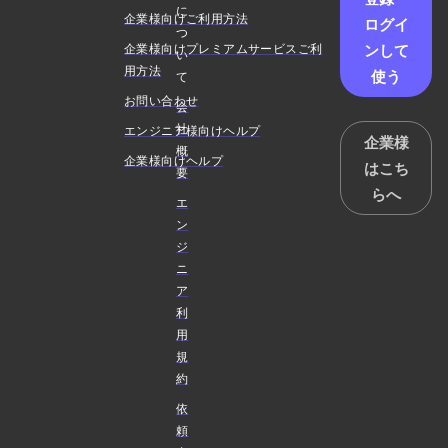
に
企業様向けご利用方法
ログイ
つ
ンして
企業様向けプレミアムサービスご利
い
用方法
使う
て
お問い合わせ
会
社
エンジニア様向けヘルプ
企業様
概
企業様向けヘルプ
はこち
要
らへ
エ
ン
ジ
ニ
ア
利
用
規
約
依
頼