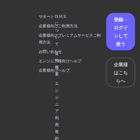
サポート
ISSUE
登録・
に
企業様向けご利用方法
ログイ
つ
ンして
企業様向けプレミアムサービスご利
い
用方法
使う
て
お問い合わせ
会
社
エンジニア様向けヘルプ
企業様
概
企業様向けヘルプ
はこち
要
らへ
エ
ン
ジ
ニ
ア
利
用
規
約