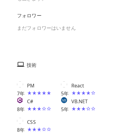
フォロワー
まだフォロワーはいません
技術
PM
React
7
年
5
年
C#
VB.NET
8
年
5
年
CSS
8
年