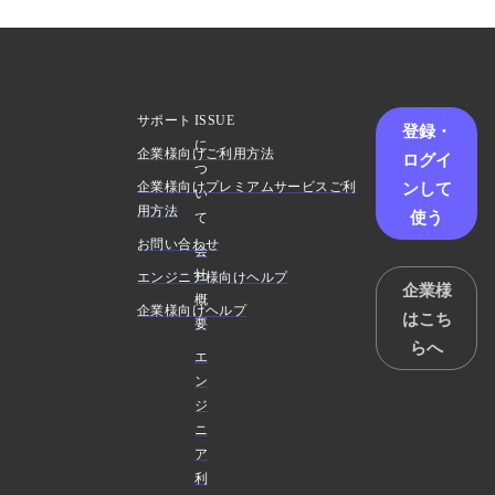
サポート
ISSUE
登録・
に
企業様向けご利用方法
ログイ
つ
ンして
企業様向けプレミアムサービスご利
い
用方法
使う
て
お問い合わせ
会
社
エンジニア様向けヘルプ
企業様
概
企業様向けヘルプ
はこち
要
らへ
エ
ン
ジ
ニ
ア
利