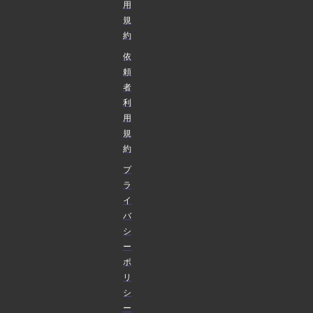
用
規
約
依
頼
者
利
用
規
約
プ
ラ
イ
バ
シ
ー
ポ
リ
シ
ー