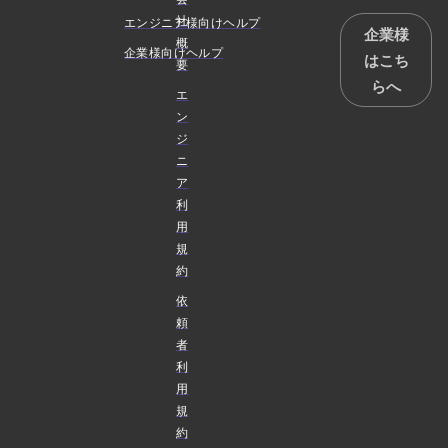
社
エンジニア様向けヘルプ
企業様
概
企業様向けヘルプ
はこち
要
らへ
エ
ン
ジ
ニ
ア
利
用
規
約
依
頼
者
利
用
規
約