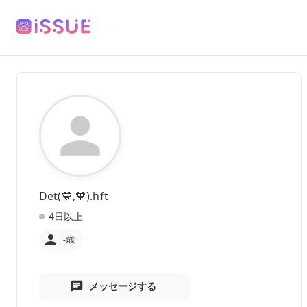
Det(💙,🧡).hft
4日以上
-歳
メッセージする