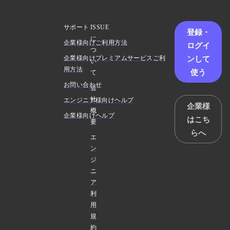
サポート
ISSUE
登録・
に
企業様向けご利用方法
ログイ
つ
ンして
企業様向けプレミアムサービスご利
い
用方法
使う
て
お問い合わせ
会
社
エンジニア様向けヘルプ
企業様
概
企業様向けヘルプ
はこち
要
らへ
エ
ン
ジ
ニ
ア
利
用
規
約