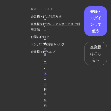
サポート
ISSUE
登録・
に
企業様向けご利用方法
ログイ
つ
ンして
企業様向けプレミアムサービスご利
い
用方法
使う
て
お問い合わせ
会
社
エンジニア様向けヘルプ
企業様
概
企業様向けヘルプ
はこち
要
らへ
エ
ン
ジ
ニ
ア
利
用
規
約