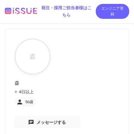
発注・採用ご担当者様はこ
エンジニア登
ちら
録
森
森
4日以上
56歳
メッセージする