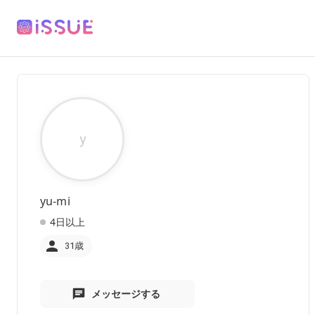
y
yu-mi
4日以上
31歳
メッセージする