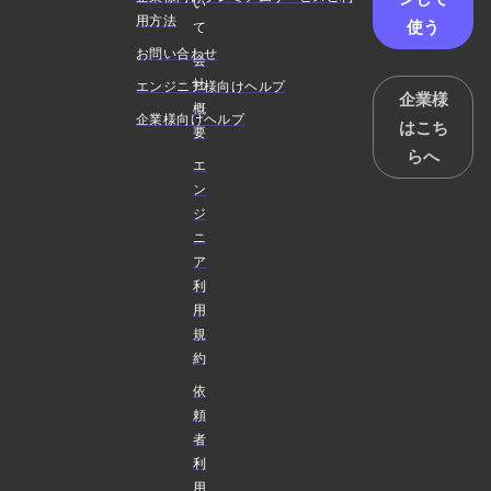
い
用方法
使う
て
お問い合わせ
会
社
エンジニア様向けヘルプ
企業様
概
企業様向けヘルプ
はこち
要
らへ
エ
ン
ジ
ニ
ア
利
用
規
約
依
頼
者
利
用