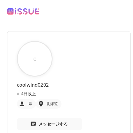
c
coolwind0202
4日以上
-歳
北海道
メッセージする