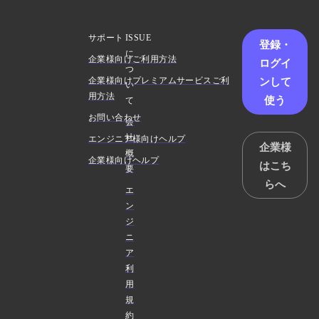
サポート
ISSUE
登録・
に
企業様向けご利用方法
ログイ
つ
ンして
企業様向けプレミアムサービスご利
い
用方法
使う
て
お問い合わせ
会
社
エンジニア様向けヘルプ
企業様
概
企業様向けヘルプ
はこち
要
らへ
エ
ン
ジ
ニ
ア
利
用
規
約