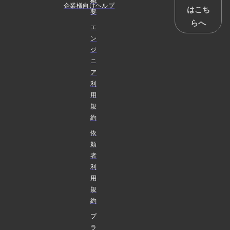
概
企業様向けヘルプ
はこち
要
らへ
エ
ン
ジ
ニ
ア
利
用
規
約
依
頼
者
利
用
規
約
プ
ラ