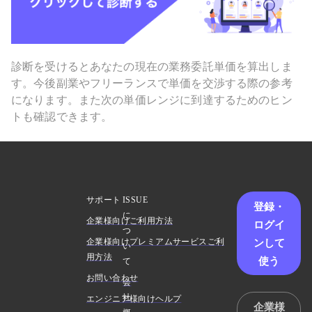
診断を受けるとあなたの現在の業務委託単価を算出しま
す。今後副業やフリーランスで単価を交渉する際の参考
になります。また次の単価レンジに到達するためのヒン
トも確認できます。
サポート
ISSUE
登録・
に
企業様向けご利用方法
ログイ
つ
ンして
企業様向けプレミアムサービスご利
い
用方法
使う
て
お問い合わせ
会
社
エンジニア様向けヘルプ
企業様