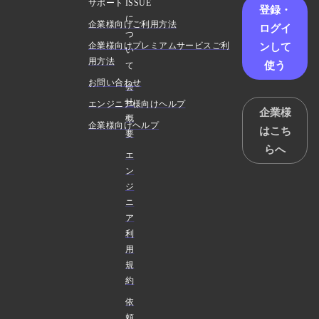
サポート
ISSUE
登録・
に
企業様向けご利用方法
ログイ
つ
ンして
企業様向けプレミアムサービスご利
い
用方法
使う
て
お問い合わせ
会
社
エンジニア様向けヘルプ
企業様
概
企業様向けヘルプ
はこち
要
らへ
エ
ン
ジ
ニ
ア
利
用
規
約
依
頼