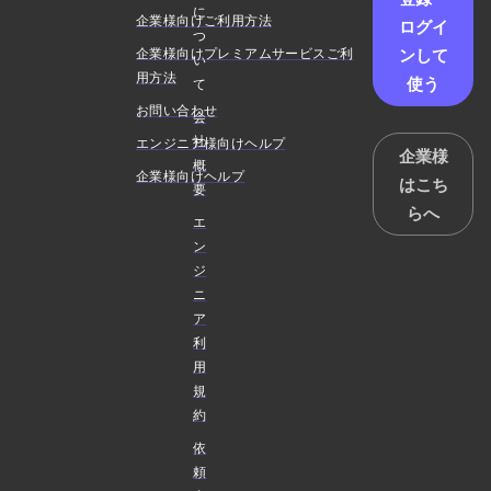
に
企業様向けご利用方法
ログイ
つ
ンして
企業様向けプレミアムサービスご利
い
用方法
使う
て
お問い合わせ
会
社
エンジニア様向けヘルプ
企業様
概
企業様向けヘルプ
はこち
要
らへ
エ
ン
ジ
ニ
ア
利
用
規
約
依
頼