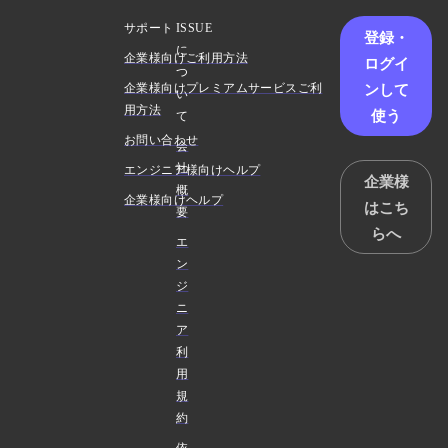
サポート
ISSUE
登録・
に
企業様向けご利用方法
ログイ
つ
ンして
企業様向けプレミアムサービスご利
い
用方法
使う
て
お問い合わせ
会
社
エンジニア様向けヘルプ
企業様
概
企業様向けヘルプ
はこち
要
らへ
エ
ン
ジ
ニ
ア
利
用
規
約
依