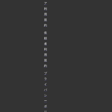
ア
利
用
規
約
依
頼
者
利
用
規
約
プ
ラ
イ
バ
シ
ー
ポ
リ