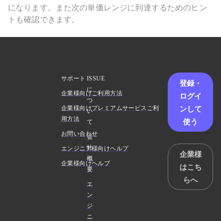
になります。また次の単価レンジに到達するためのヒン
トも確認できます。
サポート
ISSUE
登録・
に
企業様向けご利用方法
ログイ
つ
ンして
企業様向けプレミアムサービスご利
い
用方法
使う
て
お問い合わせ
会
社
エンジニア様向けヘルプ
企業様
概
企業様向けヘルプ
はこち
要
らへ
エ
ン
ジ
ニ