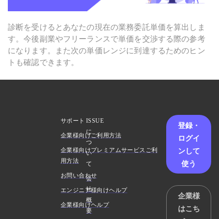
診断を受けるとあなたの現在の業務委託単価を算出しま
す。今後副業やフリーランスで単価を交渉する際の参考
になります。また次の単価レンジに到達するためのヒン
トも確認できます。
サポート
ISSUE
登録・
に
企業様向けご利用方法
ログイ
つ
ンして
企業様向けプレミアムサービスご利
い
用方法
使う
て
お問い合わせ
会
社
エンジニア様向けヘルプ
企業様
概
企業様向けヘルプ
はこち
要