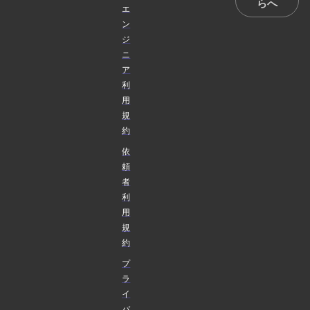
らへ
エ
ン
ジ
ニ
ア
利
用
規
約
依
頼
者
利
用
規
約
プ
ラ
イ
バ