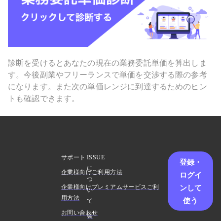
診断を受けるとあなたの現在の業務委託単価を算出しま
す。今後副業やフリーランスで単価を交渉する際の参考
になります。また次の単価レンジに到達するためのヒン
トも確認できます。
サポート
ISSUE
登録・
に
企業様向けご利用方法
ログイ
つ
ンして
企業様向けプレミアムサービスご利
い
用方法
使う
て
お問い合わせ
会