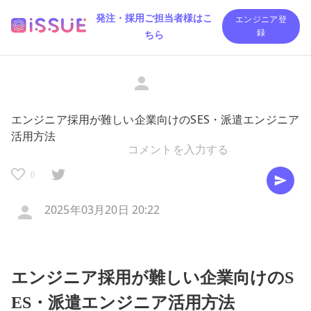
発注・採用ご担当者様はこ
エンジニア登
ちら
録
エンジニア採用が難しい企業向けのSES・派遣エンジニア
活用方法
0
2025年03月20日 20:22
エンジニア採用が難しい企業向けのS
ES・派遣エンジニア活用方法