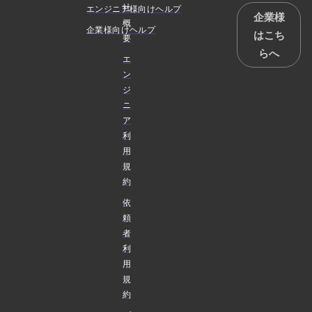
社
エンジニア様向けヘルプ
企業様
概
企業様向けヘルプ
はこち
要
らへ
エ
ン
ジ
ニ
ア
利
用
規
約
依
頼
者
利
用
規
約