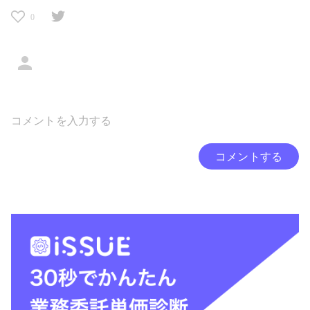
0
コメントする