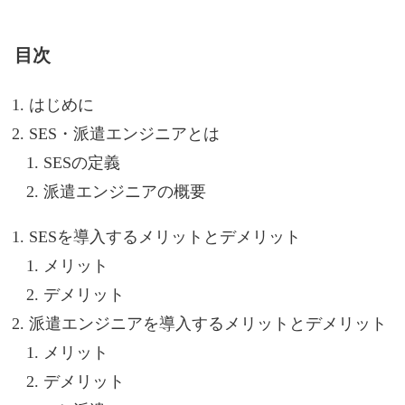
目次
はじめに
SES・派遣エンジニアとは
SESの定義
派遣エンジニアの概要
SESを導入するメリットとデメリット
メリット
デメリット
派遣エンジニアを導入するメリットとデメリット
メリット
デメリット