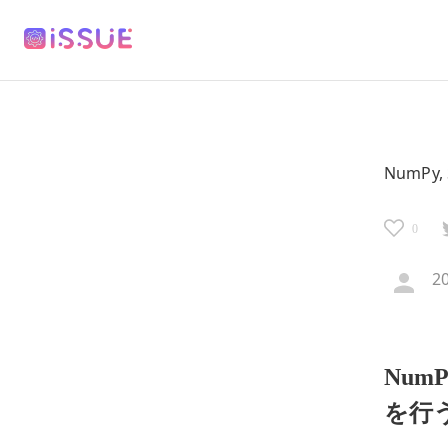
NumPy,
0
2
NumP
を行