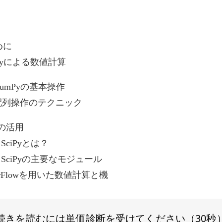
めに
Pyによる数値計算
 NumPyの基本操作
. 配列操作のテクニック
yの活用
. SciPyとは？
2. SciPyの主要なモジュール
sorFlowを用いた数値計算と機
続きを読むには単価診断を受けてください（30秒