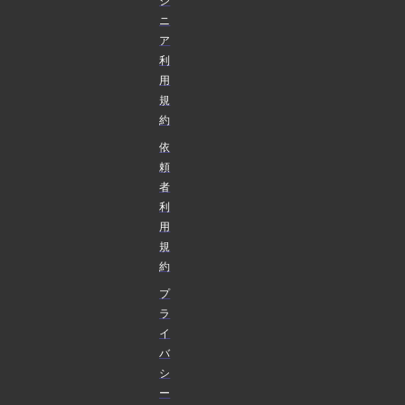
ジ
ニ
ア
利
用
規
約
依
頼
者
利
用
規
約
プ
ラ
イ
バ
シ
ー