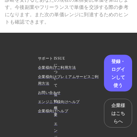
す。今後副業やフリーランスで単価を交渉する際の参考
になります。また次の単価レンジに到達するためのヒン
トも確認できます。
サポート
ISSUE
登録・
に
企業様向けご利用方法
ログイ
つ
ンして
企業様向けプレミアムサービスご利
い
用方法
使う
て
お問い合わせ
会
社
エンジニア様向けヘルプ
企業様
概
企業様向けヘルプ
はこち
要
らへ
エ
ン