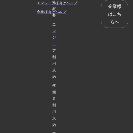
社
エンジニア様向けヘルプ
企業様
概
企業様向けヘルプ
はこち
要
らへ
エ
ン
ジ
ニ
ア
利
用
規
約
依
頼
者
利
用
規
約