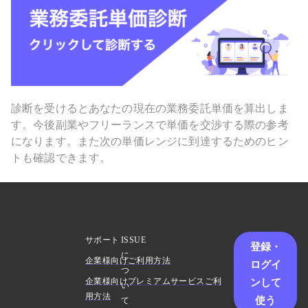
診断を受けるとあなたの現在の業務委託単価を算出しま
す。今後副業やフリーランスで単価を交渉する際の参考
になります。また次の単価レンジに到達するためのヒン
トも確認できます。
サポート
ISSUE
登録・
に
企業様向けご利用方法
ログイ
つ
ンして
企業様向けプレミアムサービスご利
い
用方法
使う
て