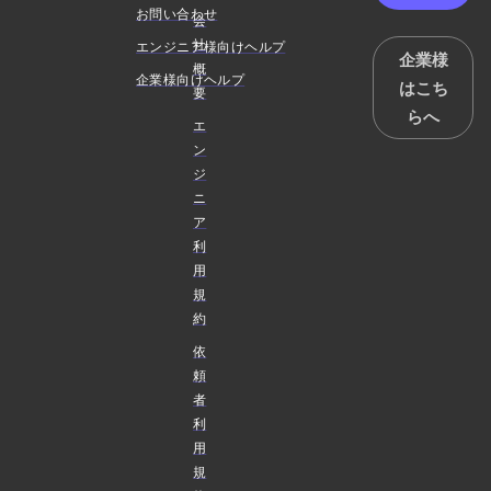
お問い合わせ
会
社
エンジニア様向けヘルプ
企業様
概
企業様向けヘルプ
はこち
要
らへ
エ
ン
ジ
ニ
ア
利
用
規
約
依
頼
者
利
用
規