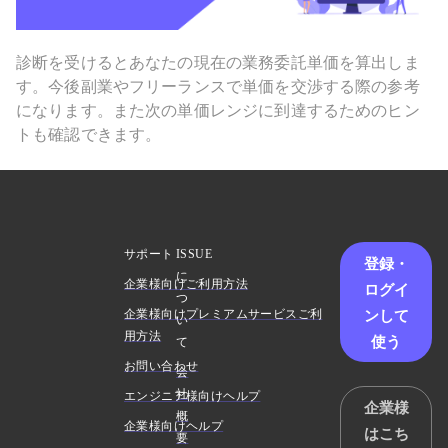
診断を受けるとあなたの現在の業務委託単価を算出しま
す。今後副業やフリーランスで単価を交渉する際の参考
になります。また次の単価レンジに到達するためのヒン
トも確認できます。
サポート
ISSUE
登録・
に
企業様向けご利用方法
ログイ
つ
ンして
企業様向けプレミアムサービスご利
い
用方法
使う
て
お問い合わせ
会
社
エンジニア様向けヘルプ
企業様
概
企業様向けヘルプ
はこち
要