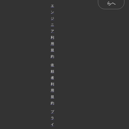
らへ
エ
ン
ジ
ニ
ア
利
用
規
約
依
頼
者
利
用
規
約
プ
ラ
イ