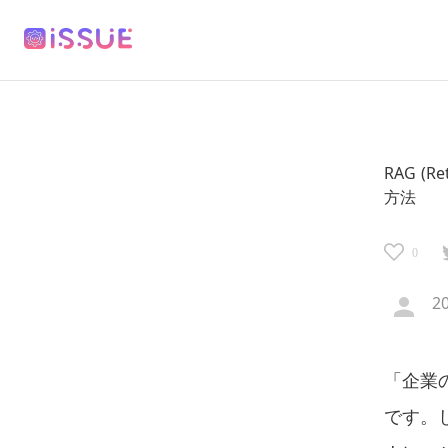
RAG (R
方法
0
2
「企業
です。