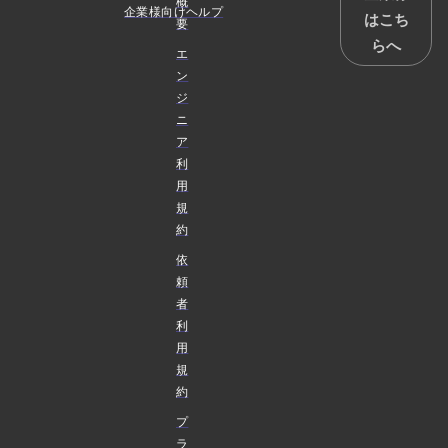
概
企業様向けヘルプ
はこち
要
らへ
エ
ン
ジ
ニ
ア
利
用
規
約
依
頼
者
利
用
規
約
プ
ラ