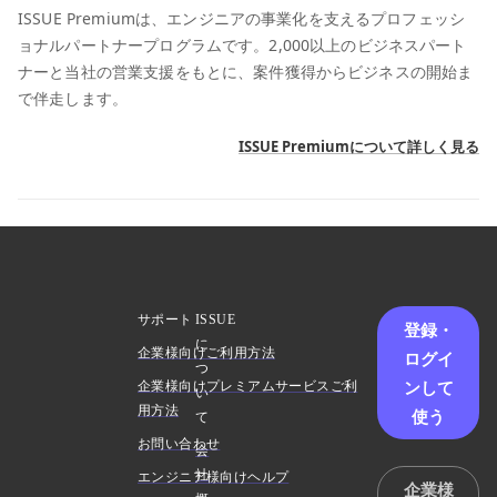
ISSUE Premiumは、エンジニアの事業化を支えるプロフェッシ
ョナルパートナープログラムです。2,000以上のビジネスパート
ナーと当社の営業支援をもとに、案件獲得からビジネスの開始ま
で伴走します。
ISSUE Premiumについて詳しく見る
サポート
ISSUE
登録・
に
企業様向けご利用方法
ログイ
つ
ンして
企業様向けプレミアムサービスご利
い
用方法
使う
て
お問い合わせ
会
社
エンジニア様向けヘルプ
企業様