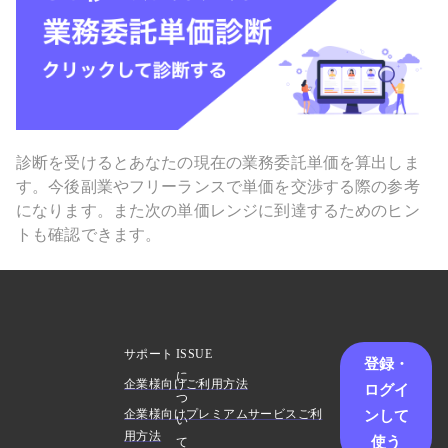
診断を受けるとあなたの現在の業務委託単価を算出しま
す。今後副業やフリーランスで単価を交渉する際の参考
になります。また次の単価レンジに到達するためのヒン
トも確認できます。
サポート
ISSUE
登録・
に
企業様向けご利用方法
ログイ
つ
ンして
企業様向けプレミアムサービスご利
い
用方法
使う
て