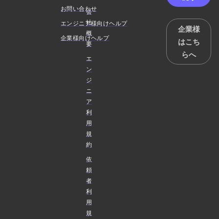
お問い合わせ
会
社
エンジニア様向けヘルプ
企業様
概
企業様向けヘルプ
はこち
要
らへ
エ
ン
ジ
ニ
ア
利
用
規
約
依
頼
者
利
用
規