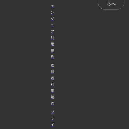
らへ
エ
ン
ジ
ニ
ア
利
用
規
約
依
頼
者
利
用
規
約
プ
ラ
イ