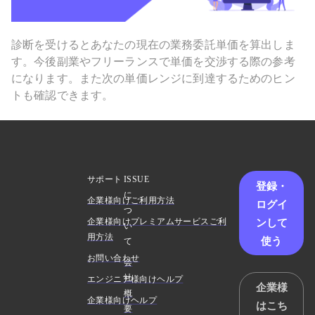
診断を受けるとあなたの現在の業務委託単価を算出しま
す。今後副業やフリーランスで単価を交渉する際の参考
になります。また次の単価レンジに到達するためのヒン
トも確認できます。
サポート
ISSUE
登録・
に
企業様向けご利用方法
ログイ
つ
ンして
企業様向けプレミアムサービスご利
い
用方法
使う
て
お問い合わせ
会
社
エンジニア様向けヘルプ
企業様
概
企業様向けヘルプ
はこち
要