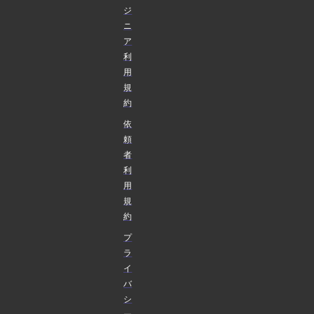
ジ
ニ
ア
利
用
規
約
依
頼
者
利
用
規
約
プ
ラ
イ
バ
シ