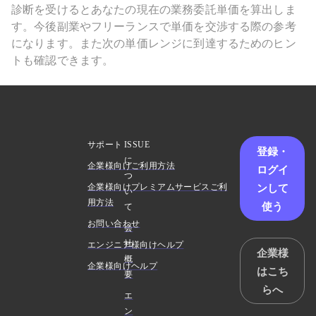
診断を受けるとあなたの現在の業務委託単価を算出しま
す。今後副業やフリーランスで単価を交渉する際の参考
になります。また次の単価レンジに到達するためのヒン
トも確認できます。
サポート
ISSUE
登録・
に
企業様向けご利用方法
ログイ
つ
ンして
企業様向けプレミアムサービスご利
い
用方法
使う
て
お問い合わせ
会
社
エンジニア様向けヘルプ
企業様
概
企業様向けヘルプ
はこち
要
らへ
エ
ン