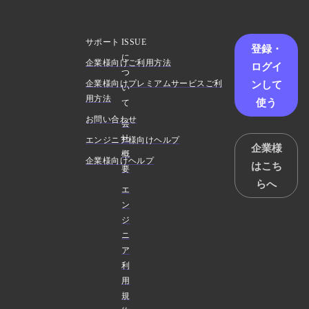
サポート
ISSUE
登録・
に
企業様向けご利用方法
ログイ
つ
ンして
企業様向けプレミアムサービスご利
い
用方法
使う
て
お問い合わせ
会
社
エンジニア様向けヘルプ
企業様
概
企業様向けヘルプ
はこち
要
らへ
エ
ン
ジ
ニ
ア
利
用
規