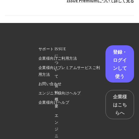
ISSUE Premiumについて詳しく見る
サポート
ISSUE
登録・
に
企業様向けご利用方法
ログイ
つ
ンして
企業様向けプレミアムサービスご利
い
用方法
使う
て
お問い合わせ
会
社
エンジニア様向けヘルプ
企業様
概
企業様向けヘルプ
はこち
要
らへ
エ
ン
ジ
ニ