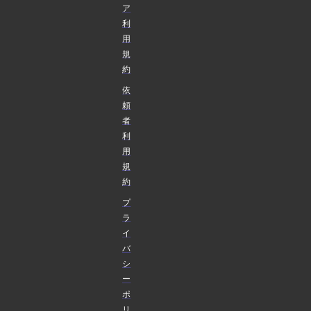
ア
利
用
規
約
依
頼
者
利
用
規
約
プ
ラ
イ
バ
シ
ー
ポ
リ