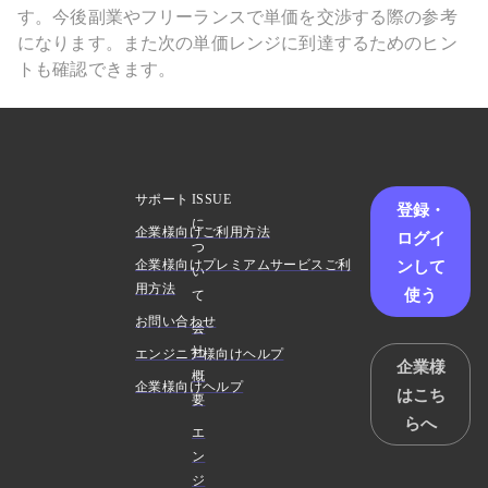
す。今後副業やフリーランスで単価を交渉する際の参考
になります。また次の単価レンジに到達するためのヒン
トも確認できます。
サポート
ISSUE
登録・
に
企業様向けご利用方法
ログイ
つ
ンして
企業様向けプレミアムサービスご利
い
用方法
使う
て
お問い合わせ
会
社
エンジニア様向けヘルプ
企業様
概
企業様向けヘルプ
はこち
要
らへ
エ
ン
ジ