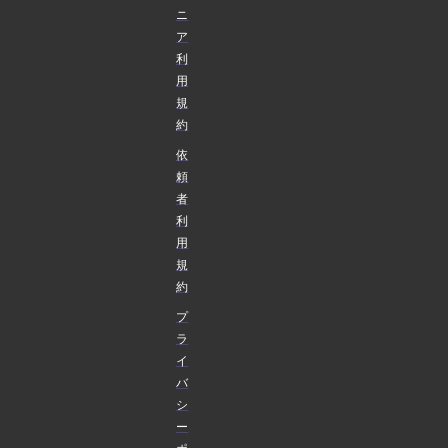
ニ
ア
利
用
規
約
依
頼
者
利
用
規
約
プ
ラ
イ
バ
シ
ー