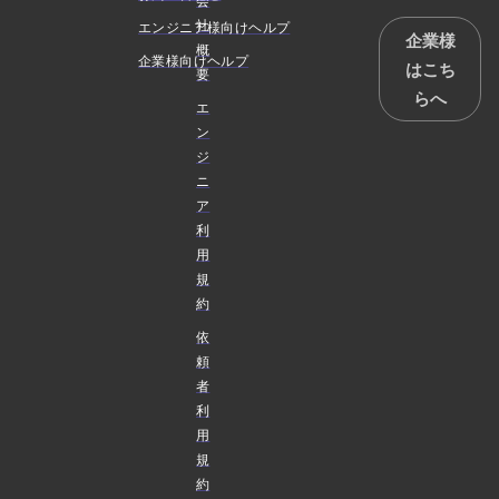
会
社
エンジニア様向けヘルプ
企業様
概
企業様向けヘルプ
はこち
要
らへ
エ
ン
ジ
ニ
ア
利
用
規
約
依
頼
者
利
用
規
約