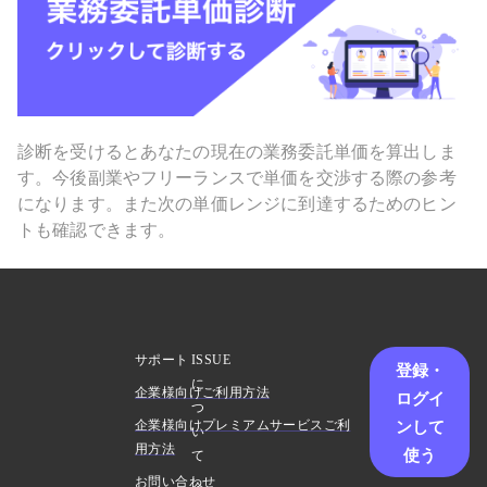
診断を受けるとあなたの現在の業務委託単価を算出しま
す。今後副業やフリーランスで単価を交渉する際の参考
になります。また次の単価レンジに到達するためのヒン
トも確認できます。
サポート
ISSUE
登録・
に
企業様向けご利用方法
ログイ
つ
ンして
企業様向けプレミアムサービスご利
い
用方法
使う
て
お問い合わせ