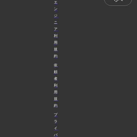
エ
ン
ジ
ニ
ア
利
用
規
約
依
頼
者
利
用
規
約
プ
ラ
イ
バ