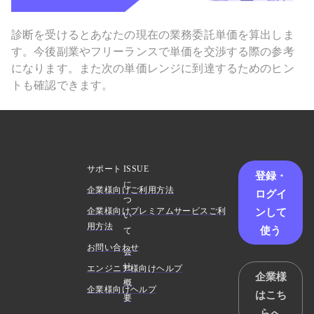
診断を受けるとあなたの現在の業務委託単価を算出しま
す。今後副業やフリーランスで単価を交渉する際の参考
になります。また次の単価レンジに到達するためのヒン
トも確認できます。
サポート
ISSUE
登録・
に
企業様向けご利用方法
ログイ
つ
ンして
企業様向けプレミアムサービスご利
い
用方法
使う
て
お問い合わせ
会
社
エンジニア様向けヘルプ
企業様
概
企業様向けヘルプ
はこち
要
らへ