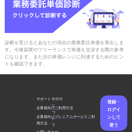
診断を受けるとあなたの現在の業務委託単価を算出しま
す。今後副業やフリーランスで単価を交渉する際の参考
になります。また次の単価レンジに到達するためのヒン
トも確認できます。
サポート
ISSUE
登録・
に
企業様向けご利用方法
ログイ
つ
ンして
企業様向けプレミアムサービスご利
い
用方法
使う
て
お問い合わせ