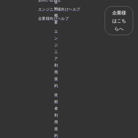
会
社
エンジニア様向けヘルプ
企業様
概
企業様向けヘルプ
はこち
要
らへ
エ
ン
ジ
ニ
ア
利
用
規
約
依
頼
者
利
用
規
約