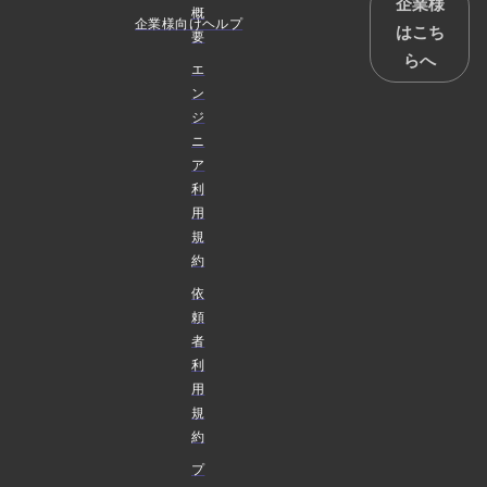
企業様
概
企業様向けヘルプ
はこち
要
らへ
エ
ン
ジ
ニ
ア
利
用
規
約
依
頼
者
利
用
規
約
プ