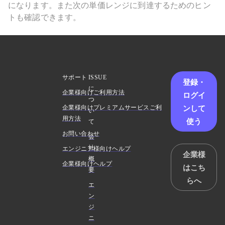
になります。また次の単価レンジに到達するためのヒン
トも確認できます。
サポート
ISSUE
登録・
に
企業様向けご利用方法
ログイ
つ
ンして
企業様向けプレミアムサービスご利
い
用方法
使う
て
お問い合わせ
会
社
エンジニア様向けヘルプ
企業様
概
企業様向けヘルプ
はこち
要
らへ
エ
ン
ジ
ニ