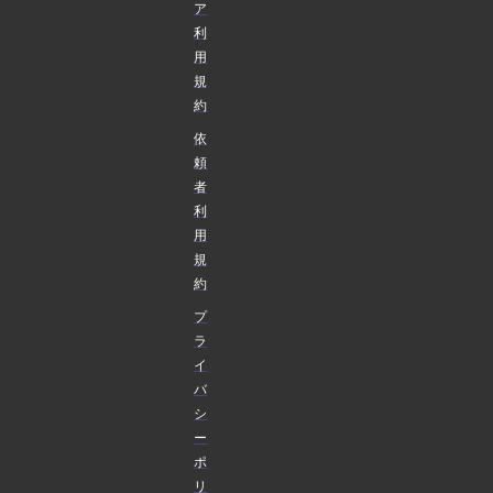
ア
利
用
規
約
依
頼
者
利
用
規
約
プ
ラ
イ
バ
シ
ー
ポ
リ