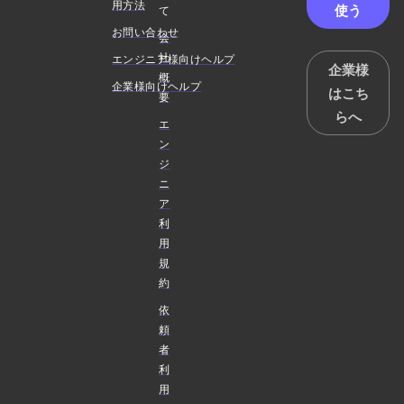
用方法
使う
て
お問い合わせ
会
社
エンジニア様向けヘルプ
企業様
概
企業様向けヘルプ
はこち
要
らへ
エ
ン
ジ
ニ
ア
利
用
規
約
依
頼
者
利
用