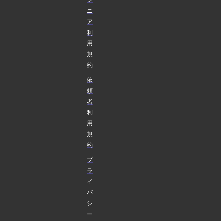
ニ
ア
利
用
規
約
依
頼
者
利
用
規
約
プ
ラ
イ
バ
シ
ー