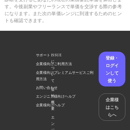
す。今後副業やフリーランスで単価を交渉する際の参考
になります。また次の単価レンジに到達するためのヒン
トも確認できます。
サポート
ISSUE
登録・
に
企業様向けご利用方法
ログイ
つ
ンして
企業様向けプレミアムサービスご利
い
用方法
使う
て
お問い合わせ
会
社
エンジニア様向けヘルプ
企業様
概
企業様向けヘルプ
はこち
要
らへ
エ
ン
ジ