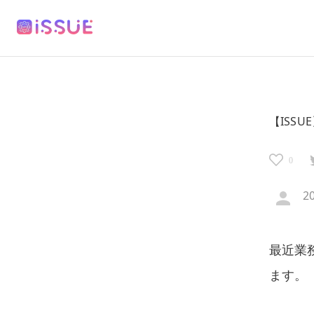
【ISSU
0
2
最近業
ます。