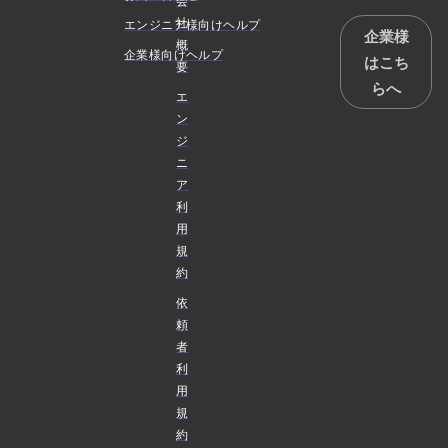
会
社
エンジニア様向けヘルプ
企業様
概
企業様向けヘルプ
はこち
要
らへ
エ
ン
ジ
ニ
ア
利
用
規
約
依
頼
者
利
用
規
約