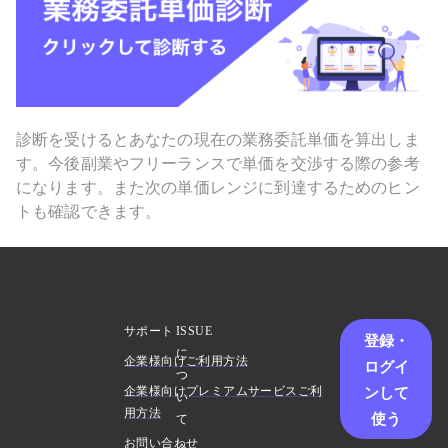
診断を受けるとあなたの現在の業務委託単価を算出しま
す。今後副業やフリーランスで単価を交渉する際の参考
になります。また次の単価レンジに到達するためのヒン
トも確認できます。
サポート
ISSUE
登録・
に
企業様向けご利用方法
ログイ
つ
ンして
企業様向けプレミアムサービスご利
い
用方法
使う
て
お問い合わせ