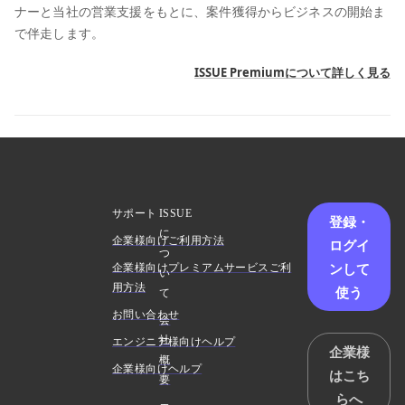
ナーと当社の営業支援をもとに、案件獲得からビジネスの開始ま
で伴走します。
ISSUE Premiumについて詳しく見る
サポート
ISSUE
登録・
に
企業様向けご利用方法
ログイ
つ
ンして
企業様向けプレミアムサービスご利
い
用方法
使う
て
お問い合わせ
会
社
エンジニア様向けヘルプ
企業様
概
企業様向けヘルプ
はこち
要
らへ