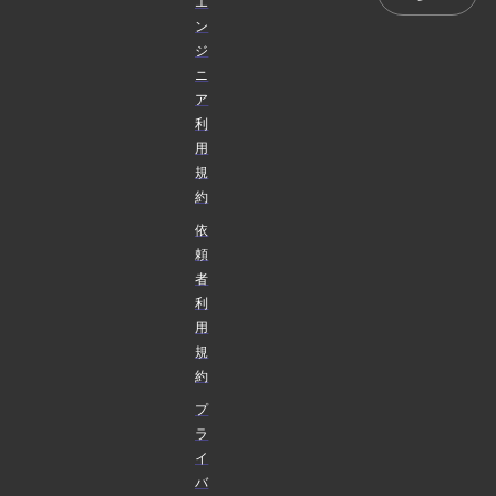
エ
ン
ジ
ニ
ア
利
用
規
約
依
頼
者
利
用
規
約
プ
ラ
イ
バ