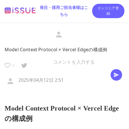
発注・採用ご担当者様はこ
エンジニア登
ちら
録
Model Context Protocol × Vercel Edgeの構成例
0
2025年04月12日 2:51
Model Context Protocol × Vercel Edge
の構成例