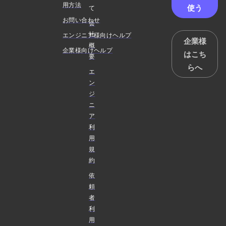
用方法
使う
て
お問い合わせ
会
社
エンジニア様向けヘルプ
企業様
概
企業様向けヘルプ
はこち
要
らへ
エ
ン
ジ
ニ
ア
利
用
規
約
依
頼
者
利
用