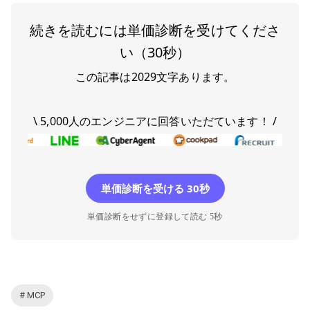
続きを読むには単価診断を受けてくださ
い（30秒）
この記事は
2029
文字あります。
\ 5,000人のエンジニアに回答いただています！ /
単価診断を受ける 30秒
単価診断をせずに登録して読む 5秒
# MCP