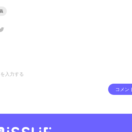
定義
コメン