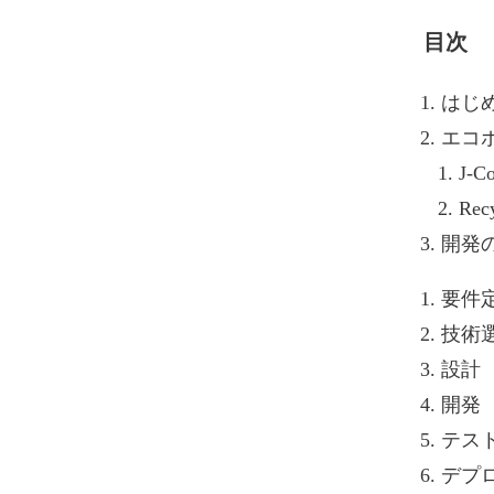
目次
はじ
エコ
J-C
Rec
開発
要件
技術
設計
開発
テス
デプ