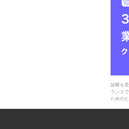
診断を
ランス
ための