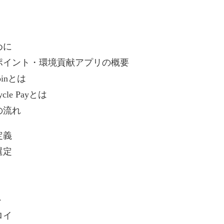
めに
ポイント・環境貢献アプリの概要
oinとは
ycle Payとは
の流れ
定義
選定
ト
ロイ