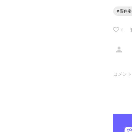
# 要件
0