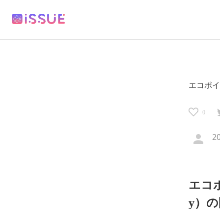
エコポイン
0
2
エコポ
y）