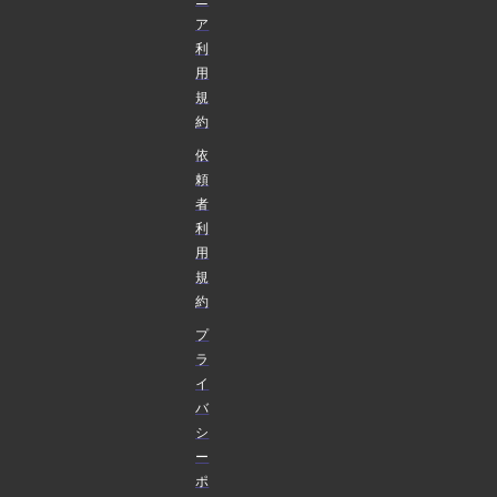
ア
利
用
規
約
依
頼
者
利
用
規
約
プ
ラ
イ
バ
シ
ー
ポ