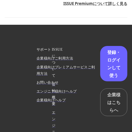
ISSUE Premiumについて詳しく見る
サポート
ISSUE
登録・
に
企業様向けご利用方法
ログイ
つ
ンして
企業様向けプレミアムサービスご利
い
用方法
使う
て
お問い合わせ
会
社
エンジニア様向けヘルプ
企業様
概
企業様向けヘルプ
はこち
要
らへ
エ
ン
ジ
ニ