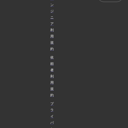
ン
ジ
ニ
ア
利
用
規
約
依
頼
者
利
用
規
約
プ
ラ
イ
バ