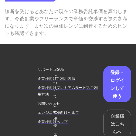
診断を受けるとあなたの現在の業務委託単価を算出しま
す。今後副業やフリーランスで単価を交渉する際の参考
になります。また次の単価レンジに到達するためのヒン
トも確認できます。
サポート
ISSUE
登録・
に
企業様向けご利用方法
ログイ
つ
ンして
企業様向けプレミアムサービスご利
い
用方法
使う
て
お問い合わせ
会
社
エンジニア様向けヘルプ
企業様
概
企業様向けヘルプ
はこち
要
らへ
エ